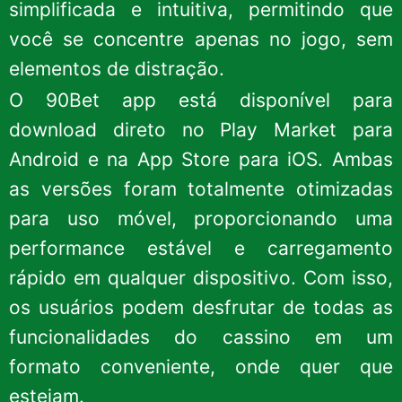
simplificada e intuitiva, permitindo que
você se concentre apenas no jogo, sem
elementos de distração.
O 90Bet app está disponível para
download direto no Play Market para
Android e na App Store para iOS. Ambas
as versões foram totalmente otimizadas
para uso móvel, proporcionando uma
performance estável e carregamento
rápido em qualquer dispositivo. Com isso,
os usuários podem desfrutar de todas as
funcionalidades do cassino em um
formato conveniente, onde quer que
estejam.